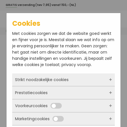
GRATIS
verzending (twv 7,95) vanaf 150,- (NL)
Cookies
Home
/
Beaucaire
/ INTENSIVE LIGHT
Met cookies zorgen we dat de website goed werkt
en fijner voor je is. Meestal slaan we wat info op om
je ervaring persoonlijker te maken. Geen zorgen:
het gaat niet om directe identificatie, maar om
handige instellingen en voorkeuren. Jij bepaalt zelf
welke cookies je toelaat; privacy voorop.
Strikt noodzakelijke cookies
Prestatiecookies
Deze cookies zorgen ervoor dat de website
überhaupt werkt. Ze zijn dus altijd actief en
Voorkeurcookies
kunnen niet worden uitgezet. Meestal worden
Met deze cookies zien we hoe vaak onze site
ze alleen geplaatst als jij iets doet, zoals
bezocht wordt, waar bezoekers vandaan
Marketingcookies
inloggen, een formulier invullen of je
komen en welke pagina’s populair zijn. Zo
Deze cookies onthouden jouw voorkeuren.
privacyvoorkeuren opslaan. Je kunt je browser
kunnen we de website blijven verbeteren.