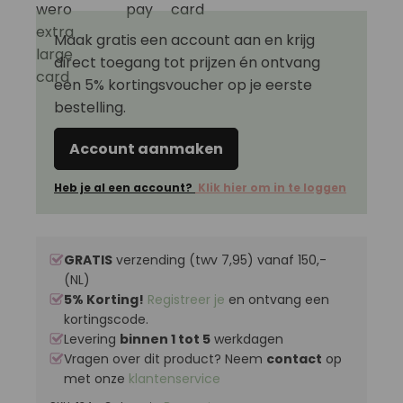
Maak gratis een account aan en krijg
direct toegang tot prijzen én ontvang
een 5% kortingsvoucher op je eerste
bestelling.
Account aanmaken
Heb je al een account?
Klik hier om in te loggen
GRATIS
verzending (twv 7,95) vanaf 150,-
(NL)
5% Korting!
Registreer je
en ontvang een
kortingscode.
Levering
binnen 1 tot 5
werkdagen
Vragen over dit product? Neem
contact
op
met onze
klantenservice