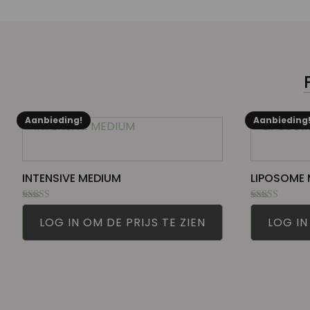
Aanbieding!
Aanbieding
INTENSIVE MEDIUM
LIPOSOME 
Gewaardeerd
Gewaardeerd
5.00
5.00
LOG IN OM DE PRIJS TE ZIEN
LOG IN
uit 5
uit 5