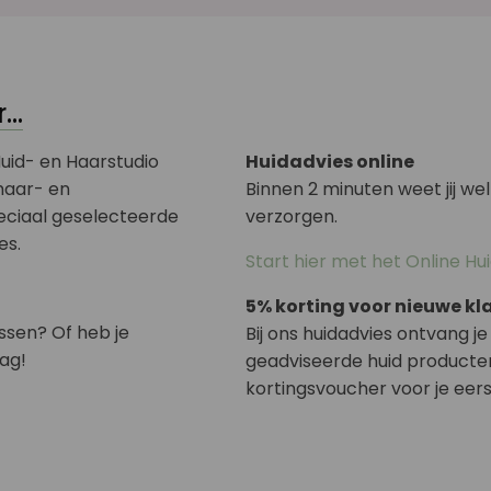
..
uid- en Haarstudio
Huidadvies online
 haar- en
Binnen 2 minuten weet jij w
eciaal geselecteerde
verzorgen.
es.
Start hier met het Online Hu
5% korting voor nieuwe kl
assen? Of heb je
Bij ons huidadvies ontvang je
ag!
geadviseerde huid producten
kortingsvoucher voor je eerst