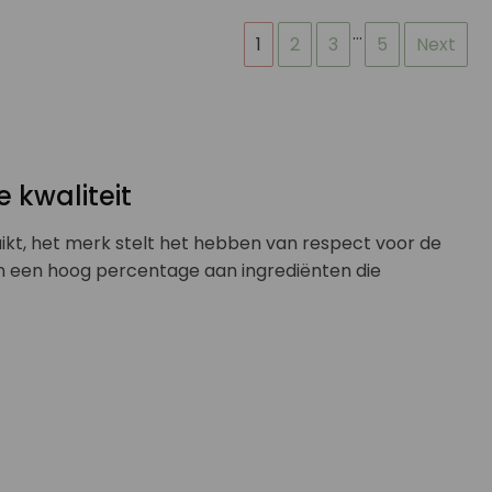
…
1
2
3
5
Next
 kwaliteit
ikt, het merk stelt het hebben van respect voor de
n een hoog percentage aan ingrediënten die