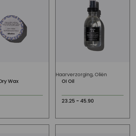
Haarverzorging, Oliën
Dry Wax
OI Oil
Prijsklasse:
23.25
-
45.90
23.25
tot
45.90