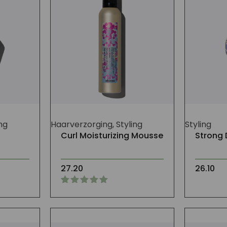
ng
Haarverzorging, Styling
Styling
Curl Moisturizing Mousse
Strong 
27.20
26.10
Gewaardeerd
1
5.00
op 5
gebaseerd
op
klant
waardering