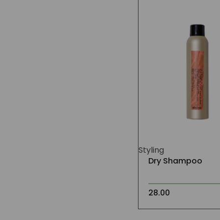
op
klant
waardering
Styling
Dry Shampoo
28.00