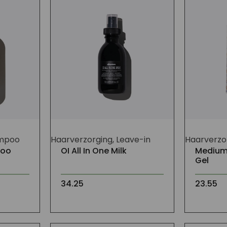
ampoo
Haarverzorging, Leave-in
Haarverzor
poo
OI All In One Milk
Medium
Gel
34.25
23.55