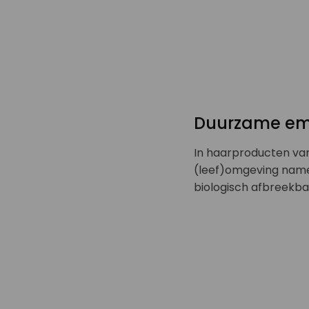
Duurzame em 
In haarproducten va
(leef)omgeving namel
biologisch afbreekbaa