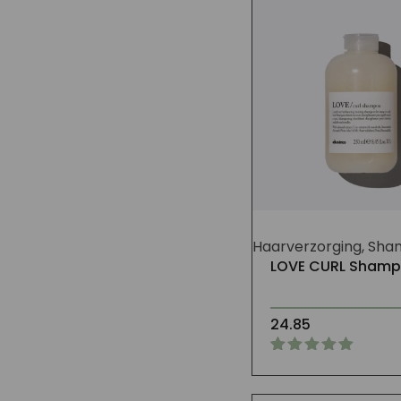
Haarverzorging, Sh
LOVE CURL Sham
24.85
Gewaardeerd
1
5.00
op 5
gebaseerd