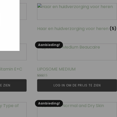
ogle
jke
aat
7)
Haar en huidverzorging voor heren
(5)
maar
Aanbieding!
itamin E+C
LIPOSOME MEDIUM
Gewaardeerd
4.88
E ZIEN
LOG IN OM DE PRIJS TE ZIEN
uit 5
Aanbieding!