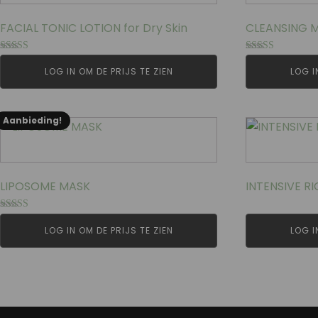
FACIAL TONIC LOTION for Dry Skin
CLEANSING M
Gewaardeerd
Gewaardeerd
5.00
5.00
LOG IN OM DE PRIJS TE ZIEN
LOG I
uit 5
uit 5
Aanbieding!
LIPOSOME MASK
INTENSIVE RI
Gewaardeerd
5.00
LOG IN OM DE PRIJS TE ZIEN
LOG I
uit 5