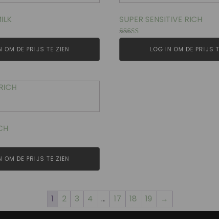
ILK
SUPER SENSITIVE RICH
Gewaardeerd
4.50
N OM DE PRIJS TE ZIEN
LOG IN OM DE PRIJS T
uit 5
CH
N OM DE PRIJS TE ZIEN
1
2
3
4
…
17
18
19
→