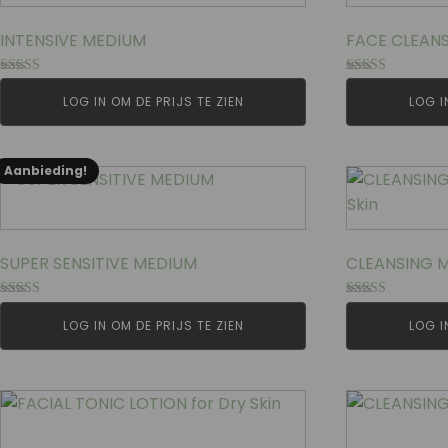
INTENSIVE MEDIUM
FACE CLEAN
Gewaardeerd
Gewaardeerd
5.00
4.83
LOG IN OM DE PRIJS TE ZIEN
LOG I
uit 5
uit 5
Aanbieding!
SUPER SENSITIVE MEDIUM
CLEANSING MI
Gewaardeerd
Gewaardeerd
4.00
5.00
LOG IN OM DE PRIJS TE ZIEN
LOG I
uit 5
uit 5