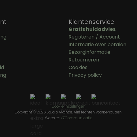
nt
Klantenservice
Gratis huidadvies
ing
Registeren / Account
Informatie over betalen
Bezorginformatie
Retourneren
id
Cookies
ing
Privacy policy
Cookie instellingen
Copyright © 2026 Studio Avance. Alle rechten voorbehouden.
Website:
YZCommunicatie