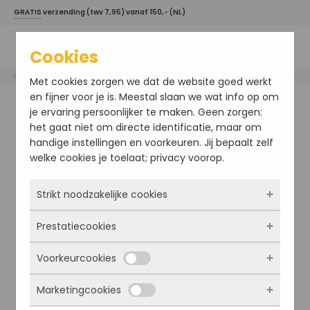
GRATIS
verzending (twv 7,95) vanaf 150,- (NL)
Cookies
Home
/
Comfort Zone
/ Sublime Skin Micropeel Lotion
Met cookies zorgen we dat de website goed werkt
en fijner voor je is. Meestal slaan we wat info op om
je ervaring persoonlijker te maken. Geen zorgen:
het gaat niet om directe identificatie, maar om
handige instellingen en voorkeuren. Jij bepaalt zelf
welke cookies je toelaat; privacy voorop.
Strikt noodzakelijke cookies
Prestatiecookies
Deze cookies zorgen ervoor dat de website
überhaupt werkt. Ze zijn dus altijd actief en
Voorkeurcookies
kunnen niet worden uitgezet. Meestal worden
Met deze cookies zien we hoe vaak onze site
ze alleen geplaatst als jij iets doet, zoals
bezocht wordt, waar bezoekers vandaan
Marketingcookies
inloggen, een formulier invullen of je
komen en welke pagina’s populair zijn. Zo
Deze cookies onthouden jouw voorkeuren.
privacyvoorkeuren opslaan. Je kunt je browser
kunnen we de website blijven verbeteren.