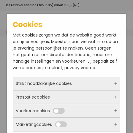
GRATIS
verzending (twv 7,95) vanaf 150,- (NL)
Cookies
Home
/
Davines haarproducten
/
Essential Haircare
/ DEDE Shampoo
Met cookies zorgen we dat de website goed werkt
en fijner voor je is. Meestal slaan we wat info op om
je ervaring persoonlijker te maken. Geen zorgen:
het gaat niet om directe identificatie, maar om
handige instellingen en voorkeuren. Jij bepaalt zelf
welke cookies je toelaat; privacy voorop.
Strikt noodzakelijke cookies
Prestatiecookies
Deze cookies zorgen ervoor dat de website
überhaupt werkt. Ze zijn dus altijd actief en
Voorkeurcookies
kunnen niet worden uitgezet. Meestal worden
Met deze cookies zien we hoe vaak onze site
ze alleen geplaatst als jij iets doet, zoals
bezocht wordt, waar bezoekers vandaan
Marketingcookies
inloggen, een formulier invullen of je
komen en welke pagina’s populair zijn. Zo
Deze cookies onthouden jouw voorkeuren.
privacyvoorkeuren opslaan. Je kunt je browser
kunnen we de website blijven verbeteren.