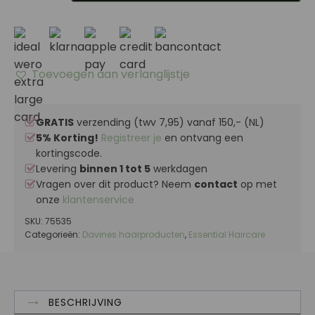
CURL
Controller
aantal
Toevoegen aan verlanglijstje
GRATIS
verzending (twv 7,95) vanaf 150,- (NL)
5% Korting!
Registreer je
en ontvang een
kortingscode.
Levering
binnen 1 tot 5
werkdagen
Vragen over dit product? Neem
contact
op met
onze
klantenservice
SKU:
75535
Categorieën:
Davines haarproducten
,
Essential Haircare
BESCHRIJVING