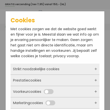
GRATIS
verzending (twv 7,95) vanaf 150,- (NL)
Cookies
Home
/
Davines haarproducten
/
Essential Haircare
/ LOVE CURL Controller
Met cookies zorgen we dat de website goed werkt
en fijner voor je is. Meestal slaan we wat info op om
je ervaring persoonlijker te maken. Geen zorgen:
het gaat niet om directe identificatie, maar om
handige instellingen en voorkeuren. Jij bepaalt zelf
welke cookies je toelaat; privacy voorop.
Strikt noodzakelijke cookies
Prestatiecookies
Deze cookies zorgen ervoor dat de website
überhaupt werkt. Ze zijn dus altijd actief en
Voorkeurcookies
kunnen niet worden uitgezet. Meestal worden
Met deze cookies zien we hoe vaak onze site
ze alleen geplaatst als jij iets doet, zoals
bezocht wordt, waar bezoekers vandaan
Marketingcookies
inloggen, een formulier invullen of je
komen en welke pagina’s populair zijn. Zo
Deze cookies onthouden jouw voorkeuren.
privacyvoorkeuren opslaan. Je kunt je browser
kunnen we de website blijven verbeteren.