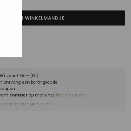
ogle
IN WINKELMANDJE
jke
aat
maar
stje
5) vanaf 150,- (NL)
n ontvang een kortingscode.
kdagen
 Neem
contact
op met onze
klantenservice
s haarproducten
,
More Inside