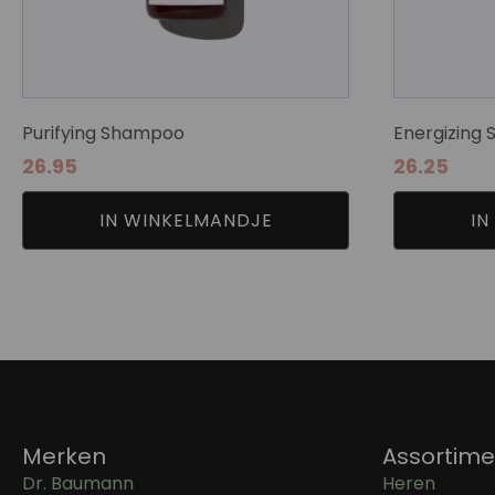
Purifying Shampoo
Energizing
26.95
26.25
IN WINKELMANDJE
IN
Merken
Assortime
Dr. Baumann
Heren