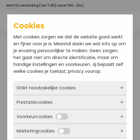
GRATIS
verzending (twv 7,95) vanaf 150,- (NL)
Cookies
Home
/
Davines haarproducten
/
More Inside
/ Texturizing Serum
Met cookies zorgen we dat de website goed werkt
en fijner voor je is. Meestal slaan we wat info op om
je ervaring persoonlijker te maken. Geen zorgen:
het gaat niet om directe identificatie, maar om
handige instellingen en voorkeuren. Jij bepaalt zelf
welke cookies je toelaat; privacy voorop.
Strikt noodzakelijke cookies
Prestatiecookies
Deze cookies zorgen ervoor dat de website
überhaupt werkt. Ze zijn dus altijd actief en
Voorkeurcookies
kunnen niet worden uitgezet. Meestal worden
Met deze cookies zien we hoe vaak onze site
ze alleen geplaatst als jij iets doet, zoals
bezocht wordt, waar bezoekers vandaan
Marketingcookies
inloggen, een formulier invullen of je
komen en welke pagina’s populair zijn. Zo
Deze cookies onthouden jouw voorkeuren.
privacyvoorkeuren opslaan. Je kunt je browser
kunnen we de website blijven verbeteren.