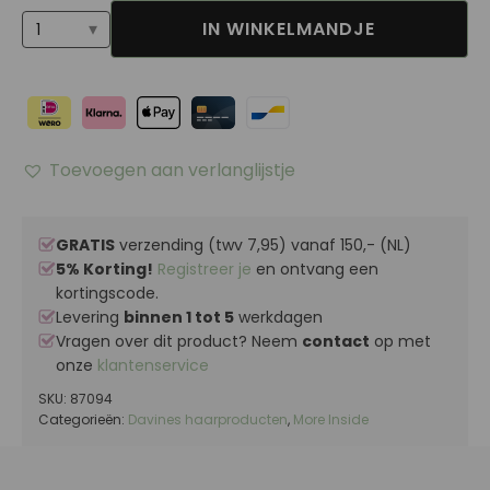
IN WINKELMANDJE
Texturizing
Serum
aantal
Toevoegen aan verlanglijstje
GRATIS
verzending (twv 7,95) vanaf 150,- (NL)
5% Korting!
Registreer je
en ontvang een
kortingscode.
Levering
binnen 1 tot 5
werkdagen
Vragen over dit product? Neem
contact
op met
onze
klantenservice
SKU:
87094
Categorieën:
Davines haarproducten
,
More Inside