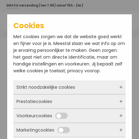
GRATIS
verzending (twv 7,95) vanaf 150,- (NL)
Cookies
Home
/
Dermaviduals
/ Serum met salicylzuur
Met cookies zorgen we dat de website goed werkt
en fijner voor je is. Meestal slaan we wat info op om
je ervaring persoonlijker te maken. Geen zorgen:
het gaat niet om directe identificatie, maar om
handige instellingen en voorkeuren. Jij bepaalt zelf
welke cookies je toelaat; privacy voorop.
Strikt noodzakelijke cookies
Prestatiecookies
Deze cookies zorgen ervoor dat de website
überhaupt werkt. Ze zijn dus altijd actief en
Voorkeurcookies
kunnen niet worden uitgezet. Meestal worden
Met deze cookies zien we hoe vaak onze site
ze alleen geplaatst als jij iets doet, zoals
bezocht wordt, waar bezoekers vandaan
Marketingcookies
inloggen, een formulier invullen of je
komen en welke pagina’s populair zijn. Zo
Deze cookies onthouden jouw voorkeuren.
privacyvoorkeuren opslaan. Je kunt je browser
kunnen we de website blijven verbeteren.