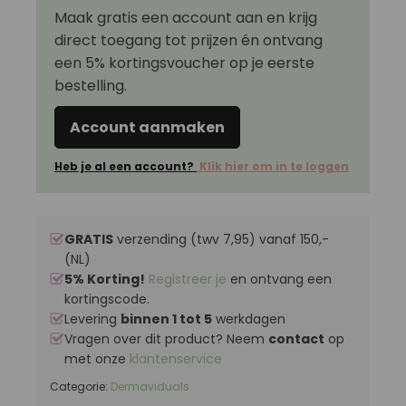
Maak gratis een account aan en krijg
direct toegang tot prijzen én ontvang
een 5% kortingsvoucher op je eerste
bestelling.
Account aanmaken
Heb je al een account?
Klik hier om in te loggen
GRATIS
verzending (twv 7,95) vanaf 150,-
(NL)
5% Korting!
Registreer je
en ontvang een
kortingscode.
Levering
binnen 1 tot 5
werkdagen
Vragen over dit product? Neem
contact
op
met onze
klantenservice
Categorie:
Dermaviduals