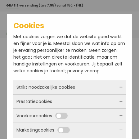
GRATIS
verzending (twv 7,95) vanaf 150,- (NL)
Cookies
Home
/
Dr. Baumann
/ DECOLLETE SPECIAL
Met cookies zorgen we dat de website goed werkt
en fijner voor je is. Meestal slaan we wat info op om
je ervaring persoonlijker te maken. Geen zorgen:
het gaat niet om directe identificatie, maar om
handige instellingen en voorkeuren. Jij bepaalt zelf
welke cookies je toelaat; privacy voorop.
Strikt noodzakelijke cookies
Prestatiecookies
Deze cookies zorgen ervoor dat de website
überhaupt werkt. Ze zijn dus altijd actief en
Voorkeurcookies
kunnen niet worden uitgezet. Meestal worden
Met deze cookies zien we hoe vaak onze site
ze alleen geplaatst als jij iets doet, zoals
bezocht wordt, waar bezoekers vandaan
Marketingcookies
inloggen, een formulier invullen of je
komen en welke pagina’s populair zijn. Zo
Deze cookies onthouden jouw voorkeuren.
privacyvoorkeuren opslaan. Je kunt je browser
kunnen we de website blijven verbeteren.