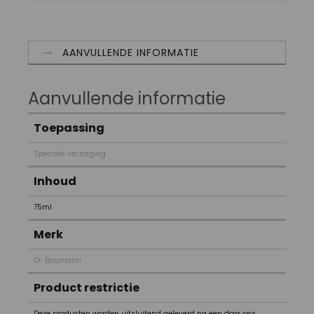
AANVULLENDE INFORMATIE
Aanvullende informatie
Toepassing
Speciale verzorging
Inhoud
75ml
Merk
Dr. Baumann
Product restrictie
Deze producten worden uitsluitend geleverd na een door ons