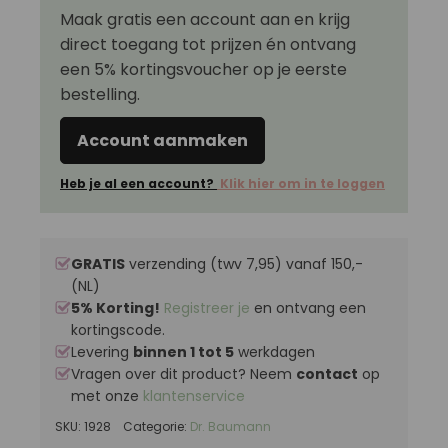
Maak gratis een account aan en krijg
direct toegang tot prijzen én ontvang
een 5% kortingsvoucher op je eerste
bestelling.
Account aanmaken
Heb je al een account?
Klik hier om in te loggen
GRATIS
verzending (twv 7,95) vanaf 150,-
(NL)
5% Korting!
Registreer je
en ontvang een
kortingscode.
Levering
binnen 1 tot 5
werkdagen
Vragen over dit product? Neem
contact
op
met onze
klantenservice
SKU:
1928
Categorie:
Dr. Baumann