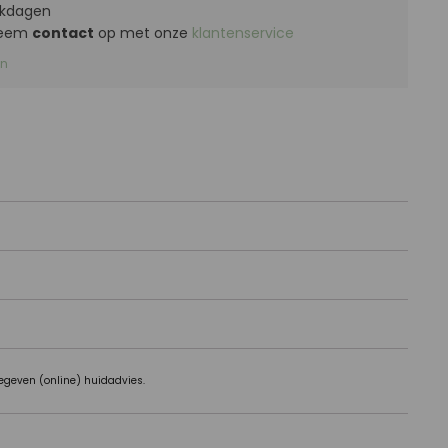
kdagen
 Neem
contact
op met onze
klantenservice
nn
egeven (online) huidadvies.