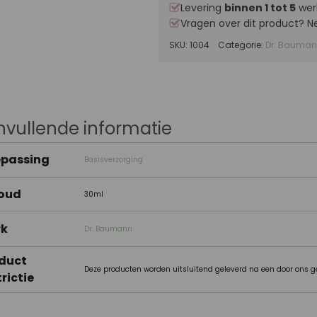
Levering
binnen 1 tot 5
wer
Vragen over dit product?
SKU:
1004
Categorie:
Dr. Bauma
vullende informatie
passing
Basisverzorging
oud
30ml
rk
Dr. Baumann
duct
Deze producten worden uitsluitend geleverd na een door ons g
trictie