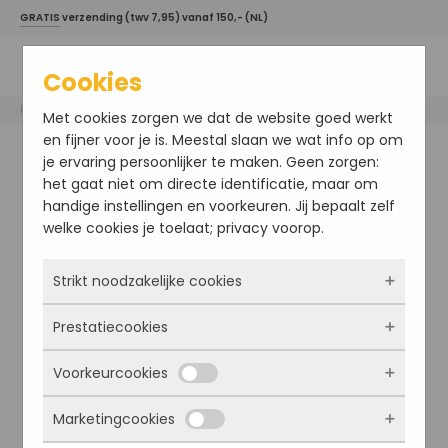
GRATIS
verzending (twv 7,95) vanaf 150,- (NL)
Cookies
Home
/
Esse
/ Biome Mist
Met cookies zorgen we dat de website goed werkt
en fijner voor je is. Meestal slaan we wat info op om
je ervaring persoonlijker te maken. Geen zorgen:
het gaat niet om directe identificatie, maar om
handige instellingen en voorkeuren. Jij bepaalt zelf
welke cookies je toelaat; privacy voorop.
Strikt noodzakelijke cookies
Prestatiecookies
Deze cookies zorgen ervoor dat de website
überhaupt werkt. Ze zijn dus altijd actief en
Voorkeurcookies
kunnen niet worden uitgezet. Meestal worden
Met deze cookies zien we hoe vaak onze site
ze alleen geplaatst als jij iets doet, zoals
bezocht wordt, waar bezoekers vandaan
Marketingcookies
inloggen, een formulier invullen of je
komen en welke pagina’s populair zijn. Zo
Deze cookies onthouden jouw voorkeuren.
privacyvoorkeuren opslaan. Je kunt je browser
kunnen we de website blijven verbeteren.