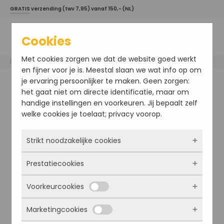
GRATIS
verzending (twv 7,95) vanaf 150,- (NL)
Cookies
Met cookies zorgen we dat de website goed werkt
Home
/
Esse
/ Clay Mask
en fijner voor je is. Meestal slaan we wat info op om
je ervaring persoonlijker te maken. Geen zorgen:
het gaat niet om directe identificatie, maar om
handige instellingen en voorkeuren. Jij bepaalt zelf
welke cookies je toelaat; privacy voorop.
Strikt noodzakelijke cookies
Prestatiecookies
Deze cookies zorgen ervoor dat de website
überhaupt werkt. Ze zijn dus altijd actief en
Voorkeurcookies
kunnen niet worden uitgezet. Meestal worden
Met deze cookies zien we hoe vaak onze site
ze alleen geplaatst als jij iets doet, zoals
bezocht wordt, waar bezoekers vandaan
Marketingcookies
inloggen, een formulier invullen of je
komen en welke pagina’s populair zijn. Zo
Deze cookies onthouden jouw voorkeuren.
privacyvoorkeuren opslaan. Je kunt je browser
kunnen we de website blijven verbeteren.