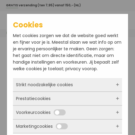
GRATIS
verzending (twv 7,95) vanaf 150,- (NL)
Cookies
Home
/
Esse
/ Hand Cream
Met cookies zorgen we dat de website goed werkt
en fijner voor je is. Meestal slaan we wat info op om
je ervaring persoonlijker te maken. Geen zorgen:
het gaat niet om directe identificatie, maar om
handige instellingen en voorkeuren. Jij bepaalt zelf
welke cookies je toelaat; privacy voorop.
Strikt noodzakelijke cookies
Prestatiecookies
Deze cookies zorgen ervoor dat de website
überhaupt werkt. Ze zijn dus altijd actief en
Voorkeurcookies
kunnen niet worden uitgezet. Meestal worden
Met deze cookies zien we hoe vaak onze site
ze alleen geplaatst als jij iets doet, zoals
bezocht wordt, waar bezoekers vandaan
Marketingcookies
inloggen, een formulier invullen of je
komen en welke pagina’s populair zijn. Zo
Deze cookies onthouden jouw voorkeuren.
privacyvoorkeuren opslaan. Je kunt je browser
kunnen we de website blijven verbeteren.