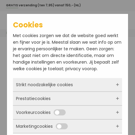
GRATIS
verzending (twv 7,95) vanaf 150,- (NL)
Cookies
Home
/
Esse
/ Rich Body Moisturiser
Met cookies zorgen we dat de website goed werkt
en fijner voor je is. Meestal slaan we wat info op om
je ervaring persoonlijker te maken. Geen zorgen:
het gaat niet om directe identificatie, maar om
handige instellingen en voorkeuren. Jij bepaalt zelf
welke cookies je toelaat; privacy voorop.
Strikt noodzakelijke cookies
Prestatiecookies
Deze cookies zorgen ervoor dat de website
überhaupt werkt. Ze zijn dus altijd actief en
Voorkeurcookies
kunnen niet worden uitgezet. Meestal worden
Met deze cookies zien we hoe vaak onze site
ze alleen geplaatst als jij iets doet, zoals
bezocht wordt, waar bezoekers vandaan
Marketingcookies
inloggen, een formulier invullen of je
komen en welke pagina’s populair zijn. Zo
Deze cookies onthouden jouw voorkeuren.
privacyvoorkeuren opslaan. Je kunt je browser
kunnen we de website blijven verbeteren.