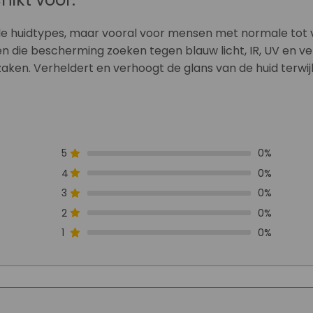
le huidtypes, maar vooral voor mensen met normale tot
 die bescherming zoeken tegen blauw licht, IR, UV en ve
aken. Verheldert en verhoogt de glans van de huid terwijl
5
0%
4
0%
3
0%
2
0%
1
0%