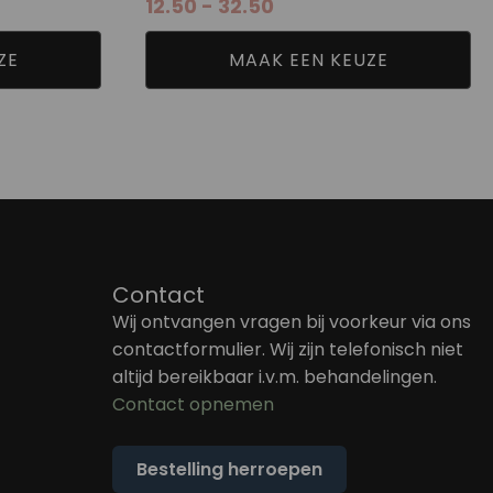
12.50
-
32.50
12.50
tot
32.50
ZE
MAAK EEN KEUZE
Contact
Wij ontvangen vragen bij voorkeur via ons
contactformulier. Wij zijn telefonisch niet
altijd bereikbaar i.v.m. behandelingen.
Contact opnemen
Bestelling herroepen