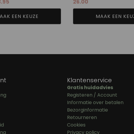
.95
26.00
25.50
tot
43.95
AAK EEN KEUZE
MAAK EEN KEU
nt
Klantenservice
Gratis huidadvies
ing
Registeren / Account
Informatie over betalen
Bezorginformatie
Retourneren
id
Cookies
ing
Privacy policy