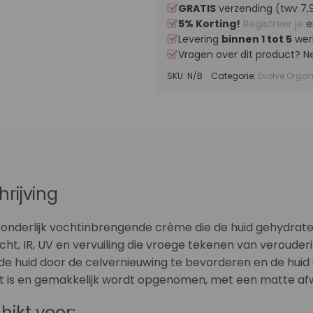
GRATIS
verzending (twv 7,9
5% Korting!
Registreer je
e
Levering
binnen 1 tot 5
wer
Vragen over dit product?
SKU:
N/B
Categorie:
Evolve Organ
hrijving
zonderlijk vochtinbrengende crème die de huid gehydrat
icht, IR, UV en vervuiling die vroege tekenen van veroud
de huid door de celvernieuwing te bevorderen en de hui
ht is en gemakkelijk wordt opgenomen, met een matte af
hikt voor: