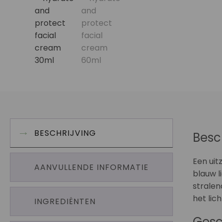
BESCHRIJVING
Besc
Een uit
AANVULLENDE INFORMATIE
blauw l
stralen
het lic
INGREDIËNTEN
Gesc