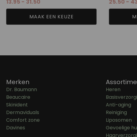
13.95
-
31.50
25.50
-
43
13.95
tot
31.50
MAAK EEN KEUZE
M
Merken
Assortime
Dr. Baumann
Heren
Beaucaire
Basisverzorg
Skinident
Anti-aging
Dermaviduals
Reiniging
Comfort zone
Liposomen
Davines
Gevoelige hu
Haarverzorg