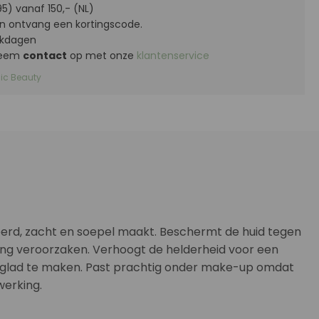
5) vanaf 150,- (NL)
n ontvang een kortingscode.
kdagen
 Neem
contact
op met onze
klantenservice
ic Beauty
eerd, zacht en soepel maakt. Beschermt de huid tegen
ering veroorzaken. Verhoogt de helderheid voor een
d glad te maken. Past prachtig onder make-up omdat
werking.