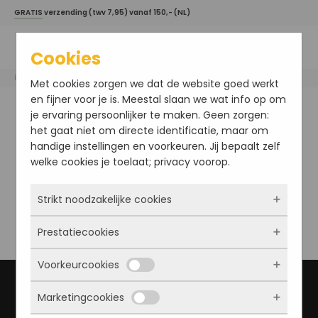
GRATIS
verzending (twv 7,95) vanaf 150,- (NL)
Cookies
Home
/ Highlight
Met cookies zorgen we dat de website goed werkt
en fijner voor je is. Meestal slaan we wat info op om
Highlight
je ervaring persoonlijker te maken. Geen zorgen:
het gaat niet om directe identificatie, maar om
handige instellingen en voorkeuren. Jij bepaalt zelf
welke cookies je toelaat; privacy voorop.
Strikt noodzakelijke cookies
Prestatiecookies
Deze cookies zorgen ervoor dat de website
überhaupt werkt. Ze zijn dus altijd actief en
Voorkeurcookies
kunnen niet worden uitgezet. Meestal worden
Met deze cookies zien we hoe vaak onze site
ze alleen geplaatst als jij iets doet, zoals
bezocht wordt, waar bezoekers vandaan
Marketingcookies
inloggen, een formulier invullen of je
komen en welke pagina’s populair zijn. Zo
Deze cookies onthouden jouw voorkeuren.
privacyvoorkeuren opslaan. Je kunt je browser
kunnen we de website blijven verbeteren.