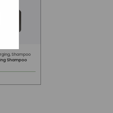
ogle
jke
aat
maar
rging, Shampoo
hing Shampoo