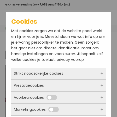
GRATIS
verzending (twv 7,95) vanaf 150,- (NL)
Cookies
Home
/ reiniging / cleanse
Met cookies zorgen we dat de website goed werkt
en fijner voor je is. Meestal slaan we wat info op om
reiniging / cleanse
je ervaring persoonlijker te maken. Geen zorgen:
het gaat niet om directe identificatie, maar om
handige instellingen en voorkeuren. Jij bepaalt zelf
welke cookies je toelaat; privacy voorop.
Strikt noodzakelijke cookies
Prestatiecookies
Deze cookies zorgen ervoor dat de website
überhaupt werkt. Ze zijn dus altijd actief en
Voorkeurcookies
kunnen niet worden uitgezet. Meestal worden
Met deze cookies zien we hoe vaak onze site
ze alleen geplaatst als jij iets doet, zoals
bezocht wordt, waar bezoekers vandaan
Reiniging
Marketingcookies
inloggen, een formulier invullen of je
komen en welke pagina’s populair zijn. Zo
Deze cookies onthouden jouw voorkeuren.
Hyaluronic serum 200
privacyvoorkeuren opslaan. Je kunt je browser
kunnen we de website blijven verbeteren.