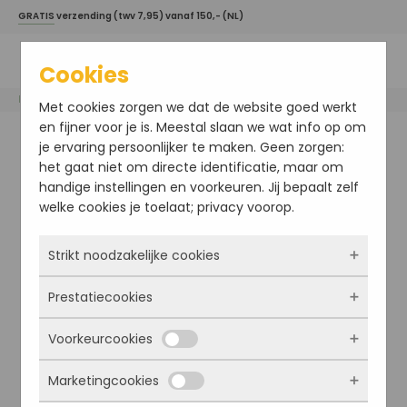
GRATIS
verzending (twv 7,95) vanaf 150,- (NL)
Cookies
Home
/
Skinident
/ FACIAL CLEANSER
Met cookies zorgen we dat de website goed werkt
en fijner voor je is. Meestal slaan we wat info op om
je ervaring persoonlijker te maken. Geen zorgen:
het gaat niet om directe identificatie, maar om
handige instellingen en voorkeuren. Jij bepaalt zelf
welke cookies je toelaat; privacy voorop.
Strikt noodzakelijke cookies
Prestatiecookies
Deze cookies zorgen ervoor dat de website
überhaupt werkt. Ze zijn dus altijd actief en
Voorkeurcookies
kunnen niet worden uitgezet. Meestal worden
Met deze cookies zien we hoe vaak onze site
ze alleen geplaatst als jij iets doet, zoals
bezocht wordt, waar bezoekers vandaan
Marketingcookies
inloggen, een formulier invullen of je
komen en welke pagina’s populair zijn. Zo
Deze cookies onthouden jouw voorkeuren.
privacyvoorkeuren opslaan. Je kunt je browser
kunnen we de website blijven verbeteren.