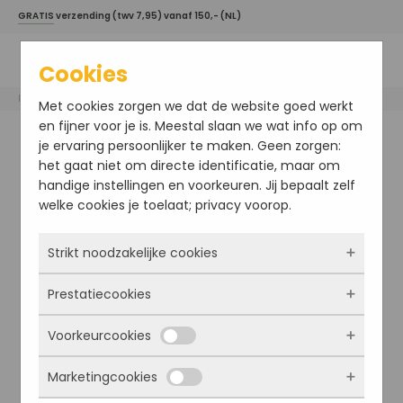
GRATIS
verzending (twv 7,95) vanaf 150,- (NL)
Cookies
Home
/
Skinident
/ LIPOSOME SUPER
Met cookies zorgen we dat de website goed werkt
en fijner voor je is. Meestal slaan we wat info op om
je ervaring persoonlijker te maken. Geen zorgen:
het gaat niet om directe identificatie, maar om
handige instellingen en voorkeuren. Jij bepaalt zelf
welke cookies je toelaat; privacy voorop.
Strikt noodzakelijke cookies
Prestatiecookies
Deze cookies zorgen ervoor dat de website
überhaupt werkt. Ze zijn dus altijd actief en
Voorkeurcookies
kunnen niet worden uitgezet. Meestal worden
Met deze cookies zien we hoe vaak onze site
ze alleen geplaatst als jij iets doet, zoals
bezocht wordt, waar bezoekers vandaan
Marketingcookies
inloggen, een formulier invullen of je
komen en welke pagina’s populair zijn. Zo
Deze cookies onthouden jouw voorkeuren.
privacyvoorkeuren opslaan. Je kunt je browser
kunnen we de website blijven verbeteren.