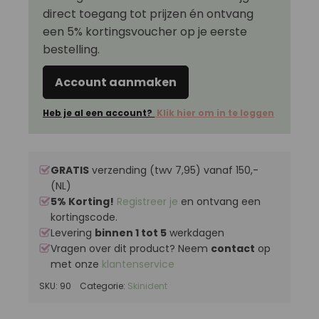
direct toegang tot prijzen én ontvang
een 5% kortingsvoucher op je eerste
bestelling.
Account aanmaken
Heb je al een account?
Klik hier om in te loggen
GRATIS
verzending (twv 7,95) vanaf 150,-
(NL)
5% Korting!
Registreer je
en ontvang een
kortingscode.
Levering
binnen 1 tot 5
werkdagen
Vragen over dit product? Neem
contact
op
met onze
klantenservice
SKU:
90
Categorie:
Skinident