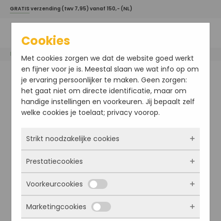
GRATIS
verzending (twv 7,95) vanaf 150,- (NL)
Cookies
Home
/
Comfort Zone
/ Skin Regimen 10.0 Tulsi Booster
Met cookies zorgen we dat de website goed werkt
en fijner voor je is. Meestal slaan we wat info op om
je ervaring persoonlijker te maken. Geen zorgen:
het gaat niet om directe identificatie, maar om
handige instellingen en voorkeuren. Jij bepaalt zelf
welke cookies je toelaat; privacy voorop.
Strikt noodzakelijke cookies
Prestatiecookies
Deze cookies zorgen ervoor dat de website
überhaupt werkt. Ze zijn dus altijd actief en
Voorkeurcookies
kunnen niet worden uitgezet. Meestal worden
Met deze cookies zien we hoe vaak onze site
ze alleen geplaatst als jij iets doet, zoals
bezocht wordt, waar bezoekers vandaan
Marketingcookies
inloggen, een formulier invullen of je
komen en welke pagina’s populair zijn. Zo
Deze cookies onthouden jouw voorkeuren.
privacyvoorkeuren opslaan. Je kunt je browser
kunnen we de website blijven verbeteren.