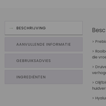
BESCHRIJVING
Besc
> Prebi
AANVULLENDE INFORMATIE
> Rooib
die vro
GEBRUIKSADVIES
> Druiv
verhog
INGREDIËNTEN
> Olijf
huidver
> Hyalu