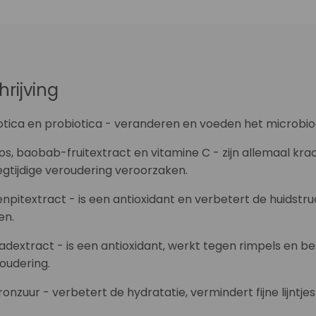
hrijving
otica en probiotica - veranderen en voeden het microbio
os, baobab-fruitextract en vitamine C - zijn allemaal krac
egtijdige veroudering veroorzaken.
enpitextract - is een antioxidant en verbetert de huidstr
en.
bladextract - is een antioxidant, werkt tegen rimpels en
oudering.
ronzuur - verbetert de hydratatie, vermindert fijne lijn