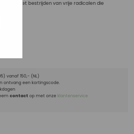
lpen bij het bestrijden van vrije radicalen die
n.
ogle
jke
aat
maar
stje
5) vanaf 150,- (NL)
n ontvang een kortingscode.
kdagen
 Neem
contact
op met onze
klantenservice