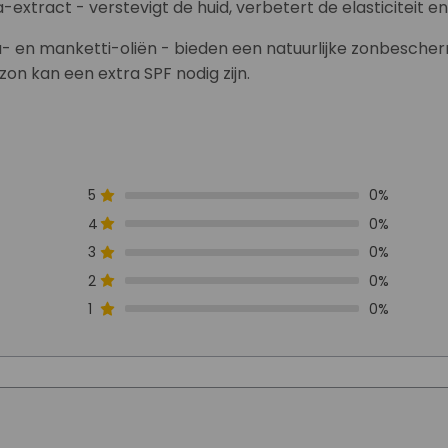
ia-extract - verstevigt de huid, verbetert de elasticiteit 
- en manketti-oliën - bieden een natuurlijke zonbescherm
zon kan een extra SPF nodig zijn.
5
0%
4
0%
3
0%
2
0%
1
0%