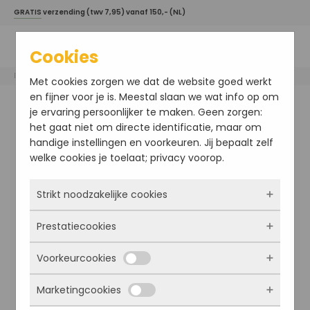
GRATIS
verzending (twv 7,95) vanaf 150,- (NL)
Cookies
Home
/
Esse
/ Light Moisturiser
Met cookies zorgen we dat de website goed werkt
en fijner voor je is. Meestal slaan we wat info op om
je ervaring persoonlijker te maken. Geen zorgen:
het gaat niet om directe identificatie, maar om
handige instellingen en voorkeuren. Jij bepaalt zelf
welke cookies je toelaat; privacy voorop.
Strikt noodzakelijke cookies
Prestatiecookies
Deze cookies zorgen ervoor dat de website
überhaupt werkt. Ze zijn dus altijd actief en
Voorkeurcookies
kunnen niet worden uitgezet. Meestal worden
Met deze cookies zien we hoe vaak onze site
ze alleen geplaatst als jij iets doet, zoals
bezocht wordt, waar bezoekers vandaan
Marketingcookies
inloggen, een formulier invullen of je
komen en welke pagina’s populair zijn. Zo
Deze cookies onthouden jouw voorkeuren.
privacyvoorkeuren opslaan. Je kunt je browser
kunnen we de website blijven verbeteren.