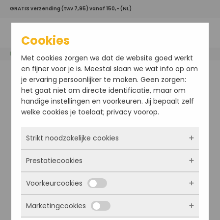
GRATIS
verzending (twv 7,95) vanaf 150,- (NL)
Cookies
Home
/
Esse
/ Ageless Serum
Met cookies zorgen we dat de website goed werkt
en fijner voor je is. Meestal slaan we wat info op om
je ervaring persoonlijker te maken. Geen zorgen:
het gaat niet om directe identificatie, maar om
handige instellingen en voorkeuren. Jij bepaalt zelf
welke cookies je toelaat; privacy voorop.
Strikt noodzakelijke cookies
Prestatiecookies
Deze cookies zorgen ervoor dat de website
überhaupt werkt. Ze zijn dus altijd actief en
Voorkeurcookies
kunnen niet worden uitgezet. Meestal worden
Met deze cookies zien we hoe vaak onze site
ze alleen geplaatst als jij iets doet, zoals
bezocht wordt, waar bezoekers vandaan
Marketingcookies
inloggen, een formulier invullen of je
komen en welke pagina’s populair zijn. Zo
Deze cookies onthouden jouw voorkeuren.
privacyvoorkeuren opslaan. Je kunt je browser
kunnen we de website blijven verbeteren.