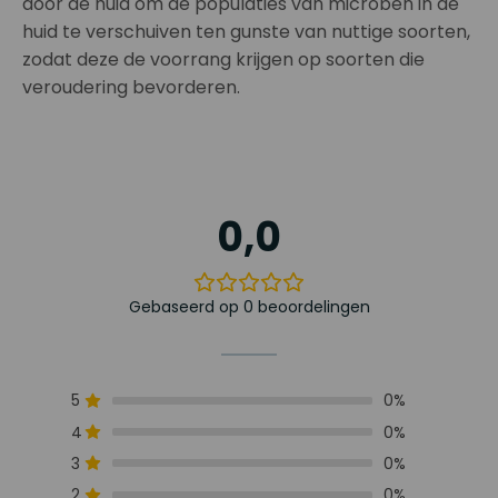
door de huid om de populaties van microben in de
huid te verschuiven ten gunste van nuttige soorten,
zodat deze de voorrang krijgen op soorten die
veroudering bevorderen.
0,0
Gebaseerd op 0 beoordelingen
5
0%
4
0%
3
0%
2
0%